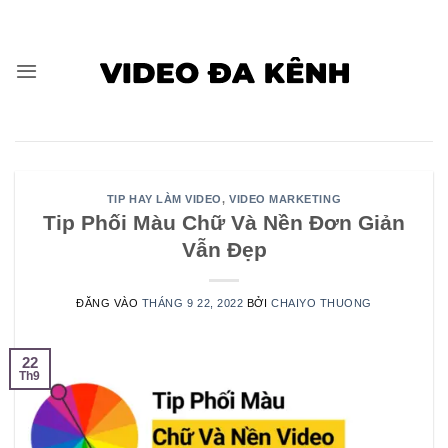
Bỏ
qua
nội
dung
TIP HAY LÀM VIDEO
,
VIDEO MARKETING
Tip Phối Màu Chữ Và Nền Đơn Giản
Vẫn Đẹp
ĐĂNG VÀO
THÁNG 9 22, 2022
BỞI
CHAIYO THUONG
22
Th9