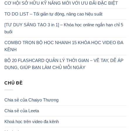
CƠ HỘI SỞ HỮU KỸ NĂNG MỚI VỚI ƯU ĐÃI ĐẶC BIỆT
TO DO LIST – Tối giản tự động, nâng cao hiệu suất
[TƯ DUY SÁNG TẠO 3 in 1] – Khóa học online ngắn hạn chỉ 5
buổi
COMBO TRỌN BỘ HỌC NHANH 15 KHÓA HỌC VIDEO ĐA
KÊNH
BỘ 20 FLASHCARD QUẢN LÝ THỜI GIAN – VẼ TAY, DỄ ÁP
DỤNG, GIÚP BẠN LÀM CHỦ MỖI NGÀY
CHỦ ĐỀ
Chia sẻ của Chaiyo Thương
Chia sẻ của Leeta
Khoá học trên video đa kênh