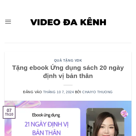
Bỏ
qua
nội
dung
QUÀ TẶNG VDK
Tặng ebook Ứng dụng sách 20 ngày
định vị bản thân
ĐĂNG VÀO
THÁNG 10 7, 2024
BỞI
CHAIYO THUONG
07
Th10