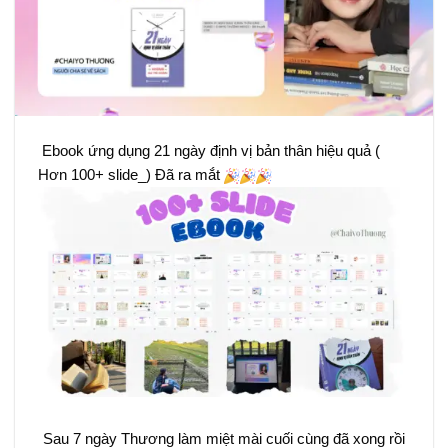
Ebook ứng dụng 21 ngày định vị bản thân hiệu quả (
Hơn 100+ slide_) Đã ra mắt
Sau 7 ngày Thương làm miệt mài cuối cùng đã xong rồi