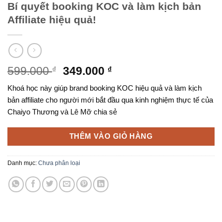
Bí quyết booking KOC và làm kịch bản
Affiliate hiệu quả!
Giá
Giá
599.000
349.000
₫
₫
gốc
hiện
Khoá học này giúp brand booking KOC hiệu quả và làm kịch
là:
tại
bản affiliate cho người mới bắt đầu qua kinh nghiệm thực tế của
599.000 ₫.
là:
Chaiyo Thương và Lê Mỡ chia sẻ
349.000 ₫.
THÊM VÀO GIỎ HÀNG
Danh mục:
Chưa phân loại