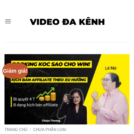
Bỏ
qua
nội
dung
Giảm giá!
TRANG CHỦ
/
CHƯA PHÂN LOẠI