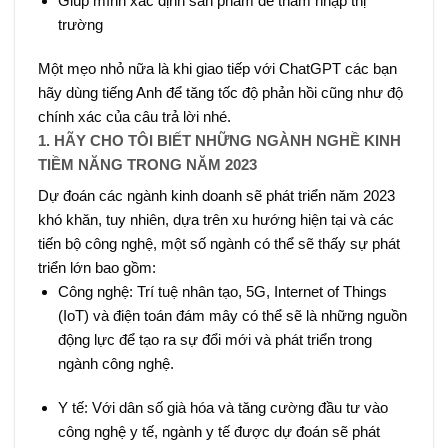
Giúp mình xác định sản phẩm để thâm nhập thị
trường
Một mẹo nhỏ nữa là khi giao tiếp với ChatGPT các bạn
hãy dùng tiếng Anh để tăng tốc độ phản hồi cũng như độ
chính xác của câu trả lời nhé.
1. HÃY CHO TÔI BIẾT NHỮNG NGÀNH NGHỀ KINH
TIỀM NĂNG TRONG NĂM 2023
Dự đoán các ngành kinh doanh sẽ phát triển năm 2023
khó khăn, tuy nhiên, dựa trên xu hướng hiện tại và các
tiến bộ công nghệ, một số ngành có thể sẽ thấy sự phát
triển lớn bao gồm:
Công nghệ: Trí tuệ nhân tạo, 5G, Internet of Things
(IoT) và điện toán đám mây có thể sẽ là những nguồn
động lực để tạo ra sự đổi mới và phát triển trong
ngành công nghệ.
Y tế: Với dân số già hóa và tăng cường đầu tư vào
công nghệ y tế, ngành y tế được dự đoán sẽ phát