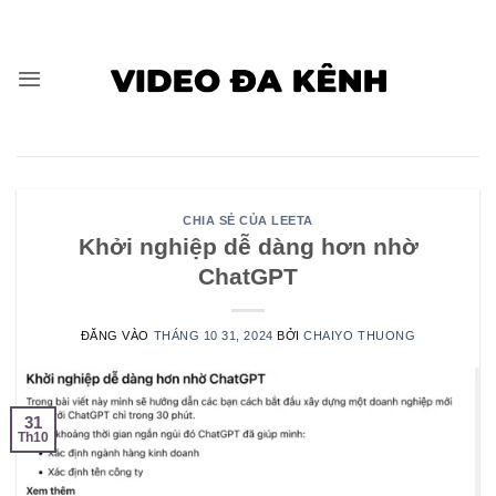
Bỏ
qua
nội
dung
CHIA SẺ CỦA LEETA
Khởi nghiệp dễ dàng hơn nhờ
ChatGPT
ĐĂNG VÀO
THÁNG 10 31, 2024
BỞI
CHAIYO THUONG
31
Th10