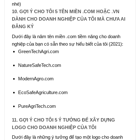
nhé)
10. GỢI Ý CHO TÔI 5 TÊN MIỀN .COM HOẶC .VN
DÀNH CHO DOANH NGHIỆP CỦA TÔI MÀ CHƯA AI
ĐĂNG KÝ
Dưới đây là năm tên miền .com tiềm năng cho doanh
nghiệp của bạn có sẵn theo sự hiểu biết của tôi (2021):
GreenTechAgri.com
NatureSafeTech.com
ModernAgro.com
EcoSafeAgriculture.com
PureAgriTech.com
11. GỢI Ý CHO TÔI 5 Ý TƯỞNG ĐỂ XÂY DỰNG
LOGO CHO DOANH NGHIỆP CỦA TÔI
Dưới đây là những ý tưởng để tạo một logo cho doanh