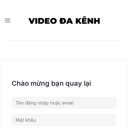
Bỏ
qua
nội
dung
Chào mừng bạn quay lại