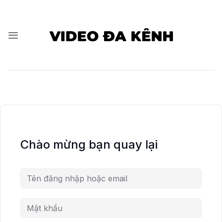
Bỏ
qua
nội
dung
Chào mừng bạn quay lại