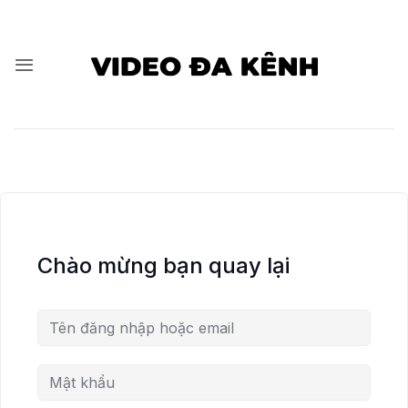
Bỏ
qua
nội
dung
Chào mừng bạn quay lại