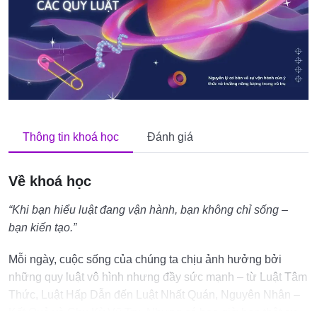
Thông tin khoá học
Đánh giá
Về khoá học
“Khi bạn hiểu luật đang vận hành, bạn không chỉ sống –
bạn kiến tạo.”
Mỗi ngày, cuộc sống của chúng ta chịu ảnh hưởng bởi
những quy luật vô hình nhưng đầy sức mạnh – từ Luật Tâm
Thức, Luật Hấp Dẫn đến Luật Nhất Quán, Nguyên Nhân –
Kết Quả và Chu Kỳ Vũ Trụ. Nhưng có bao giờ bạn thật sự