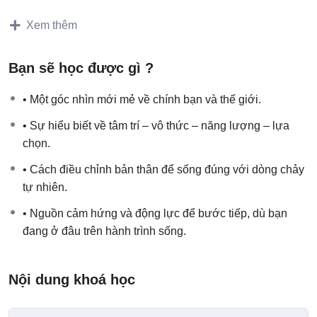
hiểu những quy luật này đang vận hành ra sao? Và làm thế
Xem thêm
nào để ứng dụng chúng vào hành trình trưởng thành, chữa
lành và kiến tạo thực tại mình mong muốn
Bạn sẽ học được gì ?
Thương hi vọng khóa học
miễn phí
này như một món quà
dành tặng cộng đồng – những người đang đi tìm ý nghĩa,
• Một góc nhìn mới mẻ về chính bạn và thế giới.
sự tỉnh thức và sự chủ động trong cuộc sống.
• Sự hiểu biết về tâm trí – vô thức – năng lượng – lựa
chọn.
Khoá là những kiến thức cơ bản giúp bạn bắt đầu hành
trình khám phá của chính mình
• Cách điều chỉnh bản thân để sống đúng với dòng chảy
tự nhiên.
⸻
• Nguồn cảm hứng và động lực để bước tiếp, dù bạn
đang ở đâu trên hành trình sống.
Khóa học này dành cho ai?
•Người tò mò về các quy luật vận hành trong vũ trụ và cuộc
Nội dung khoá học
sống.
•Người đang tìm kiếm sự cân bằng nội tâm và hướng đi rõ