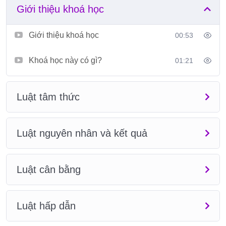
Giới thiệu khoá học
ràng.
•Người yêu thích phát triển bản thân, khám phá tâm thức,
Giới thiệu khoá học
00:53
vô thức.
Khoá học này có gì?
01:21
•Người muốn hiểu sâu và ứng dụng “luật hấp dẫn”, “luật
tâm thức” một cách thực tế, không màu mè.
Luật tâm thức
⸻
Nội dung khóa học gồm:
Luật nguyên nhân và kết quả
•
7 luật đang vận hành cuộc sống
: Luật Tâm Thức, Luật
Cân Bằng, Luật Chu Kỳ, Luật Nhân – Quả, Luật Nhất Quán,
Luật cân bằng
Luật Hấp Dẫn và Baì Học Cuộc Đời
•
Video minh hoạ – dễ hiểu – ứng dụng được ngay
:
Luật hấp dẫn
Khóa học gồm chuỗi video ngắn giúp bạn nắm bắt từng
khái niệm phức tạp một cách hình ảnh hóa và gần gũi.