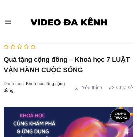
Bỏ
qua
nội
dung
Quà tặng cộng đồng – Khoá học 7 LUẬT
VẬN HÀNH CUỘC SỐNG
Danh mục:
Khoá học tặng cộng
Yêu thích
Chia sẻ
đồng